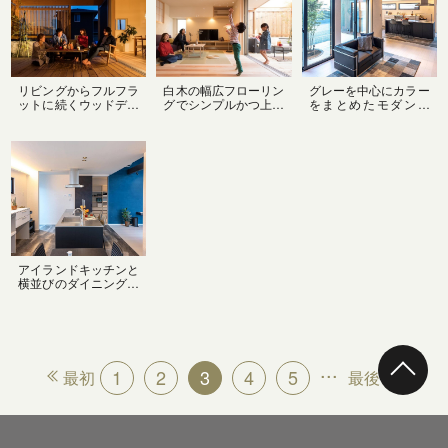
リビングからフルフラ
白木の幅広フローリン
グレーを中心にカラー
ットに続くウッドデッ
グでシンプルかつ上品
をまとめたモダンな
キ
に感じるリビング
LDK。中庭に面した大
きな窓から明るい光が
差し込み、開放的な空
間に。
アイランドキッチンと
横並びのダイニングテ
ーブルは配膳や後片付
けもしやすい配置。ワ
ークトップの広いキッ
チンは対面にハイチェ
アを置いてカフェ風
...
に。
1
2
3
4
5
最初
最後