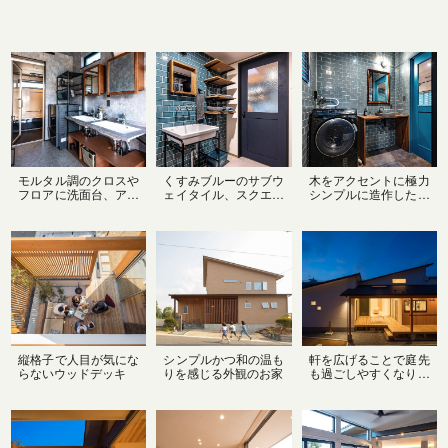
モルタル調のクロスや
くすみブルーのサブウ
木をアクセントに極力
フロアに洗面台、アイ
ェイタイル、スクエア
シンプルに造作したオ
アンのランドリーラッ
ボウル×アイアンスタ
リジナル洗面台で、ス
クでクールな洗面脱衣
ンドのシンプルな造作
モーキーブルーのタイ
室には、木製のミラー
洗面台、木製のミラー
ルが映えるスタイリッ
付き収納や造作収納で
やウォールラックなど
シュモダンな洗面脱衣
温かみをプラス
など、インダストリア
室
ルでかっこいい洗面ス
ペース
縦格子で人目が気にな
シンプルかつ和の温も
軒を広げることで庭先
らないウッドデッキ
りを感じる外観のお家
も過ごしやすくなりま
す