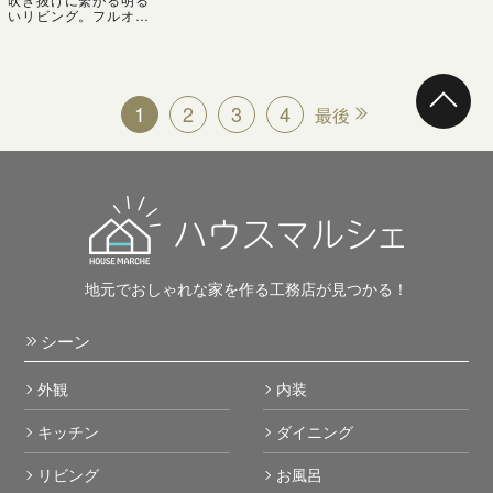
いリビング。フルオー
プンになる窓を開けれ
ば、ウッドデッキと繋
がる開放的な空間に。
レトロな壁掛け時計が
オールドアメリカンス
タイルの空間をますま
1
2
3
4
最後
すおしゃれにランクア
ップ
地元でおしゃれな家を作る工務店が見つかる！
シーン
外観
内装
キッチン
ダイニング
リビング
お風呂