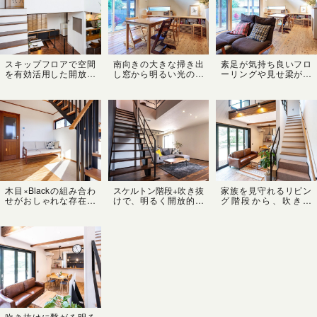
的な心地良いくつろぎ
感じる住まいです。
空間
スキップフロアで空間
南向きの大きな掃き出
素足が気持ち良いフロ
を有効活用した開放的
し窓から明るい光の差
ーリングや見せ梁が迫
なスペースは、家族そ
し込む開放的なダイニ
力の天井には、経年変
れぞれの空間を確保し
ングルーム！床は杉の
化を楽しめる無垢材を
つつ、身近に感じられ
浮造り、天井は構造の
ふんだんに使った温か
るおしゃれで機能的な
太い梁を表しにして自
みあふれるLDK✨ダイ
空間デザイン✨白い壁×
然素材の温もりあふれ
ニング奥には収納も兼
ダークブラウンのフロ
る空間に✨奥には収納
ねたカウンターデスク
ーリング×黒いアイアン
を兼ねた便利な造作カ
を設けてリビング学習
手すりの色使いがとっ
ウンターデスク！
やリモートワークも◎
てもおしゃれ☆
木目×Blackの組み合わ
スケルトン階段+吹き抜
家族を見守れるリビン
せがおしゃれな存在感
けで、明るく開放的な
グ階段から、吹き抜
あるスケルトン階段
リビングルーム。木×ア
け、２階フリースペー
と、吹き抜けから差し
イアン の異素材の組
スと続く開放的な空
込む光で明るいリビン
み合わせがスタイリッ
間。白い壁に階段の踏
グルーム。外部からの
シュな中に温かみを感
み板や手すり、見せ梁
視線の心配がないハイ
じるおしゃれな階段
の木材がナチュラルな
サイドライトは、風の
は、家族を身近に感じ
空間に、アイアンの手
通り道も計算された配
ることができるリビン
すりやダクトレール、
置◎
グ階段です。
窓枠でブラックを加え
てかっこよく！
吹き抜けに繫がる明る