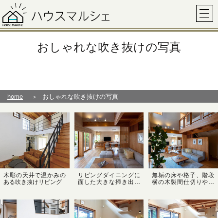
おしゃれな吹き抜けの写真
home
おしゃれな吹き抜けの写真
木彫の天井で温かみの
リビングダイニングに
無垢の床や格子、階段
ある吹き抜けリビング
面した大きな掃き出し
横の木製間仕切りや吹
窓をフルオープンにす
き抜け手すりなど、随
れば、ウッドデッキか
所に木の味わいにあふ
らお庭に続く開放的な
れるLDK。開放的な吹
空間に✨木々の緑を室
き抜けを通して、家族
内からも楽しめる開放
がどこにいても身近に