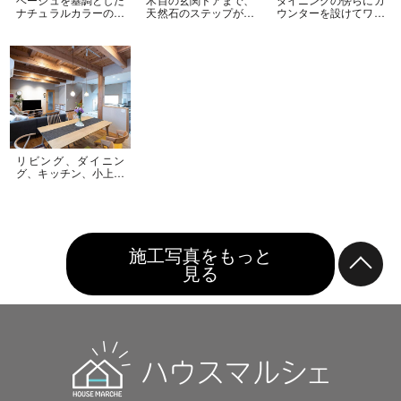
ナチュラルカラーの平
天然石のステップが続
ウンターを設けてワー
屋の建物に、植栽の緑
くナチュラルで重厚感
クスペースを！横長窓
が映える、エクステリ
あふれる玄関アプロー
から光が差し込み、手
アにもこだわった素敵
チ。 門塀には彩りあ
元を明るく照らしてく
な住まい
る天然石を加えてアク
れます。兄弟並んでリ
セントに！
ビング学習できるゆっ
たりスペースです。
リビング、ダイニン
グ、キッチン、小上が
り和室、どこに居ても
それぞれを見渡せ、い
つでも家族を見守れる
嬉しい間取り。
施工写真をもっと
見る