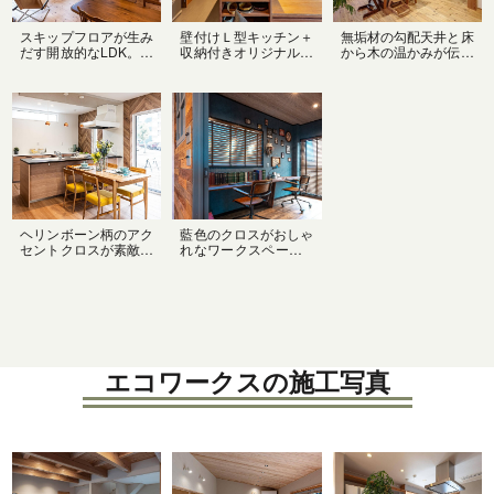
スキップフロアが生み
壁付けＬ型キッチン＋
無垢材の勾配天井と床
だす開放的なLDK。ス
収納付きオリジナルダ
から木の温かみが伝わ
キップフロアは、床の
イニングカウンターの
るナチュラルなダイニ
高低差により空間を分
コの字型キッチン。調
ングキッチン。隣に設
けるので、それぞれの
理・配膳・食事が短い
けた小上がり和室は、
スペースが孤立せず開
動線で完結できる使い
腰掛けたり、お昼寝し
放的な空間で、いつも
勝手の良いキッチンで
たり、お客様にお泊り
家族の気配を感じなが
す。ワークトップも収
してもらったりと、と
ら過ごせます。
納の棚板も、用途に合
っても役に立つスペー
わせてステンレスと木
スです◎
を使い分け！
ヘリンボーン柄のアク
藍色のクロスがおしゃ
セントクロスが素敵な
れなワークスペース✨
ダイニングキッチンは
片側一面に設けたカウ
大きな窓があるので明
ンターデスクで、家族
るく開放感のある空間
並んでテレワークした
に！木目で統一された
り、趣味や読書を楽し
オープンキッチンはワ
んだり♪床材やウッド
ークトップを黒で引き
ブラインド、家具のダ
締めてかっこよく✨
ークブラウンにアイア
ンや窓枠で黒を加えて
エコワークスの施工写真
ブルックリンスタイル
のかっこいい空間に！