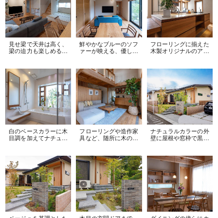
見せ梁で天井は高く、
鮮やかなブルーのソフ
フローリングに揃えた
梁の迫力も楽しめる、
ァーが映える、優しい
木製オリジナルのアイ
木目が味わい深い
木目にあふれたリビン
ランドキッチンは、反
LDK。小上がり和室も
グダイニング。大きな
対側にしまうものにサ
設けてゴロゴロくつろ
掃き出し窓からは明る
イズを合わせた収納を
ぎスペースも！
い光が差し込み、開放
設けて、機能性もバツ
感は抜群です。
グンです◎
白のベースカラーに木
フローリングや造作家
ナチュラルカラーの外
目調を加えてナチュラ
具など、随所に木の温
壁に屋根や窓枠で黒を
ルテイストの清潔感あ
かみを感じる吹き抜け
アクセントカラーに加
ふれるバスルーム。大
のある開放的なリビン
えた和モダンな美しい
きな窓から光の差し込
グルーム。二階に居て
平屋のお家
む明るく開放的な空間
も吹き抜けや室内窓を
です。
通してリビングでくつ
ろぐ家族の気配を身近
に感じられる安心な住
まい。
ベージュを基調とした
木目の玄関ドアまで、
ダイニングの傍らにカ