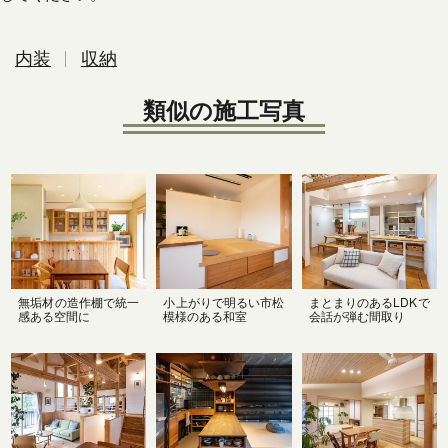
内装
収納
類似の施工写真
無垢材の造作棚で統一
小上がりで明るい市松
まとまりのあるLDKで
感ある空間に
模様のある和室
会話が弾む間取り