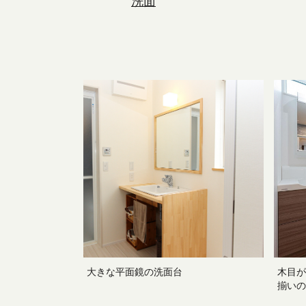
洗面
大きな平面鏡の洗面台
木目が
揃いの
れに統