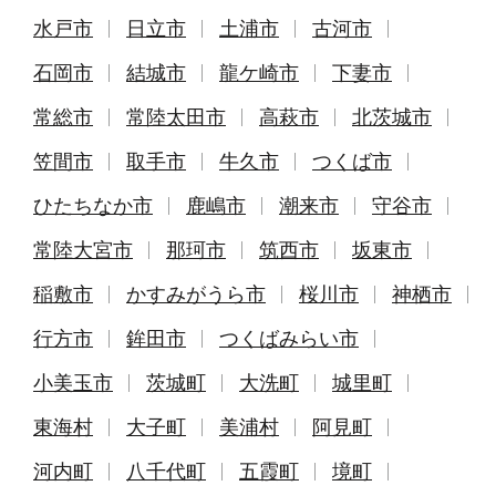
水戸市
日立市
土浦市
古河市
石岡市
結城市
龍ケ崎市
下妻市
常総市
常陸太田市
高萩市
北茨城市
笠間市
取手市
牛久市
つくば市
ひたちなか市
鹿嶋市
潮来市
守谷市
常陸大宮市
那珂市
筑西市
坂東市
稲敷市
かすみがうら市
桜川市
神栖市
行方市
鉾田市
つくばみらい市
小美玉市
茨城町
大洗町
城里町
東海村
大子町
美浦村
阿見町
河内町
八千代町
五霞町
境町