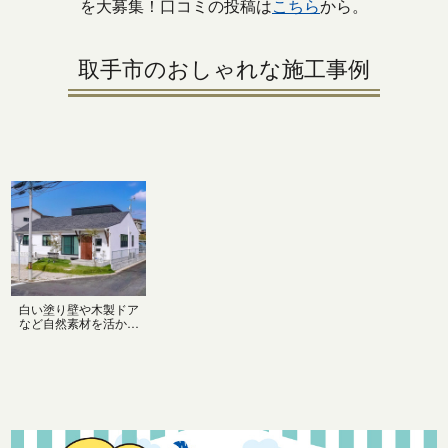
を大募集！口コミの投稿は
こちら
から。
取手市のおしゃれな施工事例
白い塗り壁や木製ドア
など自然素材を活かし
たナチュラルな外観
に、三角屋根がとって
もかわいいおしゃれな
平屋の家。ワンフロア
で生活ができる平屋
は、お年寄りから小さ
なお子様、ペットにも
安心な住まいです。