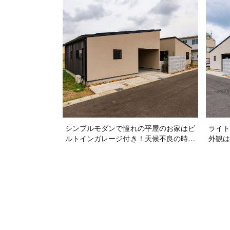
シンプルモダンで憧れの平屋のお家はビ
ライト
ルトインガレージ付き！天候不良の時も
外観は
大切なマイカーを雨風から守ってくれる
デザイ
し、車の乗り降りも慌てず◎
ウムで