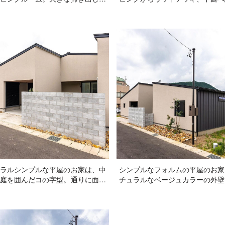
はウッドデッキと芝生の美しい中
家の中と外を繋ぐ開放的なスペー
がり、窓を全開にすれば心地良い
リビングに面していない側には深
り込め、手軽にお外ご飯も楽しめ
設けて雨の日も安心な物干しスペ
的な空間に！
確保！リビングからお庭を眺める
遮りません！
ラルシンプルな平屋のお家は、中
シンプルなフォルムの平屋のお家
庭を囲んだコの字型。通りに面し
チュラルなベージュカラーの外壁
設けてプライバシーもしっかり確
ックのガルバリウムの部分使いで
ンナーガレージもあるので、愛車
な印象に！植栽のグリーンは外観
にくく、雨の日の乗り降りも慌て
を与えつつ、窓の前に植えること
！
から緑を楽しんだり外部の視線を