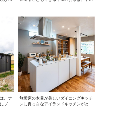
スに！
の中庭を囲んだコの字型。お庭に面して
い軒を
窓を設けることで、各部屋に光が届き、
ースを
平屋にありがちな『お部屋暗くなりがち
視線も
問題』も解消できます◎
は、ナ
無垢床の木目が美しいダイニングキッチ
にブラ
ンに真っ白なアイランドキッチンがとっ
シック
ても映えます✨ダイニングテーブルはキ
に彩り
ッチンと横並びで配膳も片付けも楽々
で室内
◎。壁面には大容量の隠す収納で物の多
遮った
いキッチンもスッキリ♪