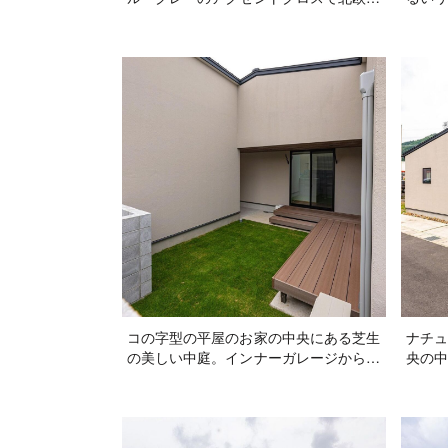
の優しい雰囲気に！背面の隠す収納に合
の先に
わせた、カップボードの木の天板が、ま
庭が広
すますおしゃれなキッチンに♪
風も取
る開放
コの字型の平屋のお家の中央にある芝生
ナチュ
の美しい中庭。インナーガレージから直
央の中
接続いていて、お家の中を通らず出入り
て塀を
できるので、気軽にお友達を招いてＢＢ
保！イ
Ｑをしたり子供たちのお友達を誘ってプ
は汚れ
ール遊びもできます！
ません