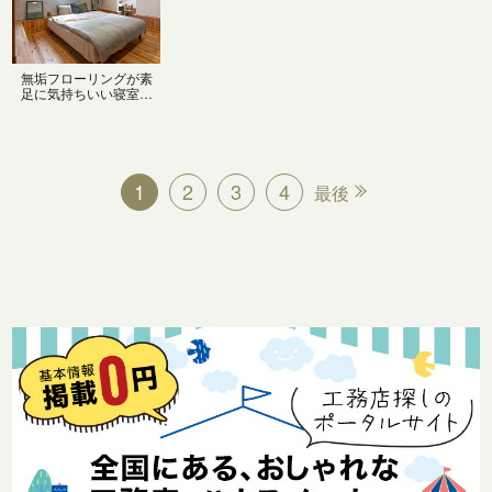
ら過ごせます。
かっこいいアメリカン
ヴィンテージスタイル
のダイニング
無垢フローリングが素
足に気持ちいい寝室は
自然素材に囲まれて心
地良い眠りに誘われま
す
1
2
3
4
最後