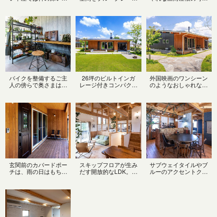
ッドデッキでゆったり
アクセントウォールで
いお家は薪ストーブの
おうち時間を楽しめま
シックに演出
煙突もキュートです
す
バイクを整備するご主
26坪のビルトインガ
外国映画のワンシーン
人の傍らで奥さまはグ
レージ付きコンパクト
のようなおしゃれなカ
リーンのお世話。夫婦
でおしゃれなお家で憧
バードポーチでは、家
で愉しむガレージライ
れの平屋暮らし
族でBBQをしたり、ロ
フ
ッキングチェアーで読
書をしたり、夜風を感
じながらお風呂上がり
のビールを楽しんだ
り…。おうち時間をう
んと豊かに過ごせま
す。
玄関前のカバードポー
スキップフロアが生み
サブウェイタイルやブ
チは、雨の日はもちろ
だす開放的なLDK。ス
ルーのアクセントクロ
ん、暑い日にも日差し
キップフロアは、床の
スがPOPな空間に、廃
を避けて気軽にお外気
高低差により空間を分
材を使ったパーティク
分を楽しめるアウトド
けるので、それぞれの
ルボードのキッチンカ
アリビング
スペースが孤立せず開
ウンターや皮革、ラタ
放的な空間で、いつも
ン、木製の椅子、おし
家族の気配を感じなが
ゃれな照明等々男前で