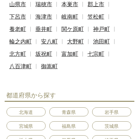
山県市
瑞穂市
本巣市
郡上市
下呂市
海津市
岐南町
笠松町
養老町
垂井町
関ケ原町
神戸町
輪之内町
安八町
大野町
池田町
北方町
坂祝町
富加町
七宗町
八百津町
御嵩町
都道府県から探す
北海道
青森県
岩手県
宮城県
福島県
茨城県