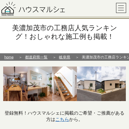
美濃加茂市の工務店人気ランキン
グ！おしゃれな施工例も掲載！
home
都道府県一覧
岐阜県
美濃加茂市の工務店ランキ
登録無料！ハウスマルシェに掲載のご希望・ご推薦がある
方は
こちら
から。