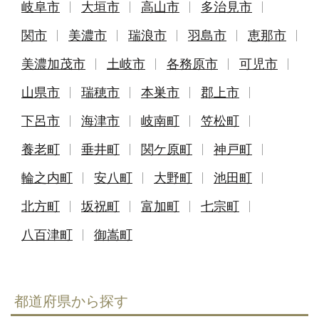
岐阜市
大垣市
高山市
多治見市
関市
美濃市
瑞浪市
羽島市
恵那市
美濃加茂市
土岐市
各務原市
可児市
山県市
瑞穂市
本巣市
郡上市
下呂市
海津市
岐南町
笠松町
養老町
垂井町
関ケ原町
神戸町
輪之内町
安八町
大野町
池田町
北方町
坂祝町
富加町
七宗町
八百津町
御嵩町
都道府県から探す