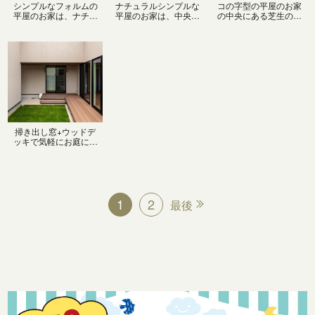
シンプルなフォルムの
ナチュラルシンプルな
コの字型の平屋のお家
平屋のお家は、ナチュ
平屋のお家は、中央の
の中央にある芝生の美
ラルなベージュカラー
中庭を囲んだコの字
しい中庭。インナーガ
の外壁にブラックのガ
型。通りに面して塀を
レージから直接続いて
ルバリウムの部分使い
設けてプライバシーも
いて、お家の中を通ら
でシックな印象に！植
しっかり確保！インナ
ず出入りできるので、
栽のグリーンは外観に
ーガレージもあるの
気軽にお友達を招いて
彩りを与えつつ、窓の
で、愛車は汚れにく
ＢＢＱをしたり子供た
前に植えることで室内
く、雨の日の乗り降り
ちのお友達を誘ってプ
から緑を楽しんだり外
も慌てません！
ール遊びもできます！
部の視線を遮ったりと
良いことづくし◎
掃き出し窓+ウッドデ
ッキで気軽にお庭に出
ることもできる平屋の
お家は、中央の中庭を
囲んだコの字型。お庭
に面して窓を設けるこ
とで、各部屋に光が届
き、平屋にありがちな
1
2
最後
『お部屋暗くなりがち
問題』も解消できます
◎