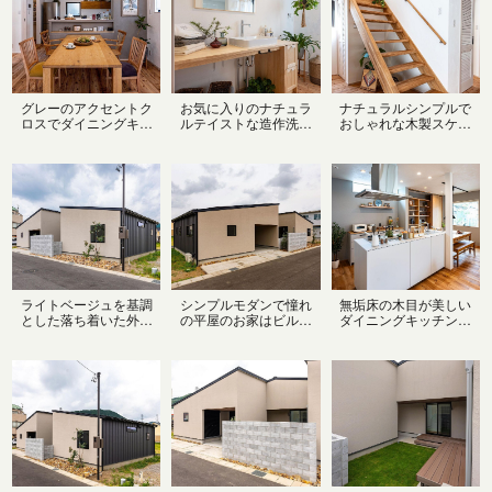
グレーのアクセントク
お気に入りのナチュラ
ナチュラルシンプルで
ロスでダイニングキッ
ルテイストな造作洗面
おしゃれな木製スケル
チンが一気におしゃれ
台は身支度も気分が上
トン階段
に！
がります
ライトベージュを基調
シンプルモダンで憧れ
無垢床の木目が美しい
とした落ち着いた外観
の平屋のお家はビルト
ダイニングキッチンに
はこだわりの塗り仕上
インガレージ付き！天
真っ白なアイランドキ
げ。シンプルデザイン
候不良の時も大切なマ
ッチンがとっても映え
の平屋にはブラックの
イカーを雨風から守っ
ます✨ダイニングテー
ガルバリウムでアクセ
てくれるし、車の乗り
ブルはキッチンと横並
ントを♪
降りも慌てず◎
びで配膳も片付けも
楽々◎。壁面には大容
量の隠す収納で物の多
いキッチンもスッキリ
♪